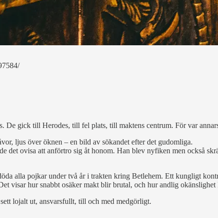
97584/
ts. De gick till Herodes, till fel plats, till maktens centrum. För var anna
or, ljus över öknen – en bild av sökandet efter det gudomliga.
e det ovisa att anförtro sig åt honom. Han blev nyfiken men också skräc
döda alla pojkar under två år i trakten kring Betlehem. Ett kungligt kont
Det visar hur snabbt osäker makt blir brutal, och hur andlig okänslighet
t lojalt ut, ansvarsfullt, till och med medgörligt.