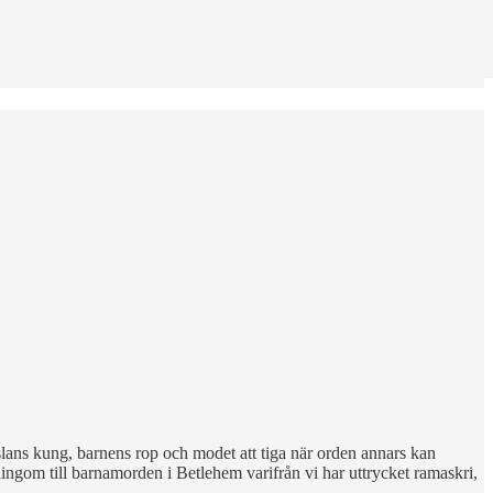
slans kung, barnens rop och modet att tiga när orden annars kan
ngom till barnamorden i Betlehem varifrån vi har uttrycket ramaskri,