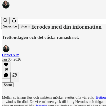
Gå inte till Herodes med din information
Subscribe
Sign in
Trettondagen och det etiska ramaskriet.
Daniel Alm
Jan 05, 2026
16
1
Share
Mellan stjärnans ljus och maktens mörker avgörs ofta vår etik.
Tretton
användas för död. De vise männen gick till kung Herodes och frågade 
efter ett profetord från
Jeremia
som användes av Matteus när han skrev n