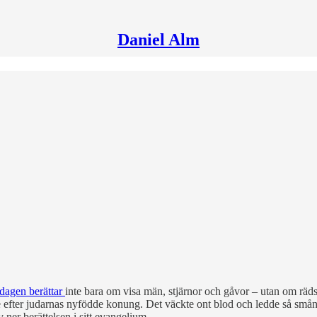
Daniel Alm
dagen berättar
inte bara om visa män, stjärnor och gåvor – utan om räd
efter judarnas nyfödde konung. Det väckte ont blod och ledde så småni
er berättelsen i sitt evangelium.