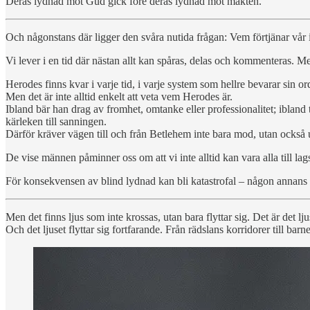
Deras lydnad mot Gud gick före deras lydnad mot makten.
Och någonstans där ligger den svåra nutida frågan: Vem förtjänar vår in
Vi lever i en tid där nästan allt kan spåras, delas och kommenteras. M
Herodes finns kvar i varje tid, i varje system som hellre bevarar sin 
Men det är inte alltid enkelt att veta vem Herodes är.
Ibland bär han drag av fromhet, omtanke eller professionalitet; ibland
kärleken till sanningen.
Därför kräver vägen till och från Betlehem inte bara mod, utan också u
De vise männen påminner oss om att vi inte alltid kan vara alla till lags
För konsekvensen av blind lydnad kan bli katastrofal – någon annans l
Men det finns ljus som inte krossas, utan bara flyttar sig. Det är det l
Och det ljuset flyttar sig fortfarande. Från rädslans korridorer till bar