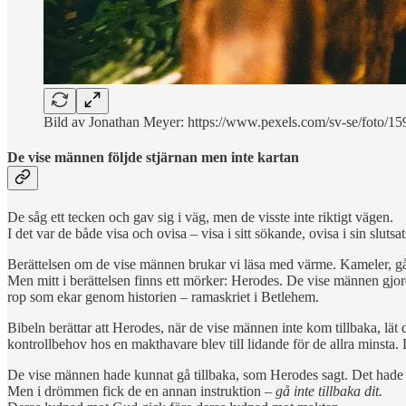
Bild av Jonathan Meyer: https://www.pexels.com/sv-se/foto/15
De vise männen följde stjärnan men inte kartan
De såg ett tecken och gav sig i väg, men de visste inte riktigt vägen.
I det var de både visa och ovisa – visa i sitt sökande, ovisa i sin slutsa
Berättelsen om de vise männen brukar vi läsa med värme. Kameler, gåv
Men mitt i berättelsen finns ett mörker: Herodes. De vise männen gjord
rop som ekar genom historien – ramaskriet i Betlehem.
Bibeln berättar att Herodes, när de vise männen inte kom tillbaka, lät 
kontrollbehov hos en makthavare blev till lidande för de allra minsta. 
De vise männen hade kunnat gå tillbaka, som Herodes sagt. Det hade set
Men i drömmen fick de en annan instruktion –
gå inte tillbaka dit.