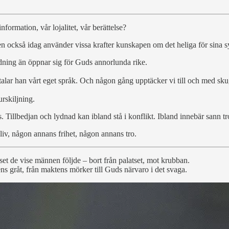
formation, vår lojalitet, vår berättelse?
en också idag använder vissa krafter kunskapen om det heliga för sina sy
ordning än öppnar sig för Guds annorlunda rike.
 talar han vårt eget språk. Och någon gång upptäcker vi till och med sku
rskiljning.
. Tillbedjan och lydnad kan ibland stå i konflikt. Ibland innebär sann tro
iv, någon annans frihet, någon annans tro.
juset de vise männen följde – bort från palatset, mot krubban.
nens gråt, från maktens mörker till Guds närvaro i det svaga.