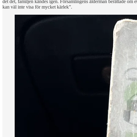
det det, familjen kändes igen. Församlingens ålderman berättade om 
kan väl inte visa för mycket kärlek”.