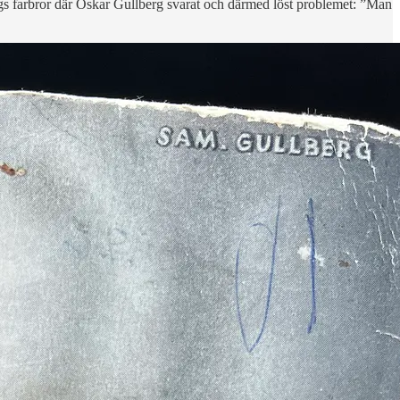
gs farbror där Oskar Gullberg svarat och därmed löst problemet: ”Man