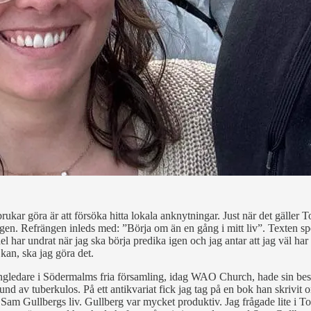
brukar göra är att försöka hitta lokala anknytningar. Just när det gäller T
en. Refrängen inleds med: ”Börja om än en gång i mitt liv”. Texten sp
 har undrat när jag ska börja predika igen och jag antar att jag väl har 
 kan, ska jag göra det.
ngledare i Södermalms fria församling, idag WAO Church, hade sin beskä
und av tuberkulos. På ett antikvariat fick jag tag på en bok han skrivi
Sam Gullbergs liv. Gullberg var mycket produktiv. Jag frågade lite i 