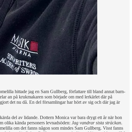
omelilla hittade jag en Sam Gullberg, författare till bland annat barn-
elar an på krukmakaren som började om med lerkärlet där på
gjort det nu då. En del församlingar har hört av sig och där jag är
rda del av lidande. Dottern Monica var bara drygt ett år när hon
t om olika kända personers levnadsöden:
Jag vandrar sista sträckan
.
Tomelilla om det fanns någon som mindes Sam Gullberg. Visst fanns