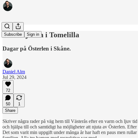
Att börja om i Tomelilla
Subscribe
Sign in
Dagar på Österlen i Skåne.
Daniel Alm
Jul 29, 2024
72
50
1
Share
Skriver några rader på väg hem till Västerås efter en varm och ljuv tid
och hjälpa till och samtidigt ha möjligheter att njuta av Österlen. Efter
Det som varit min uppgift under många år har haft en paus men rullar li
familjen. Alla tre barnen med respektive var med.