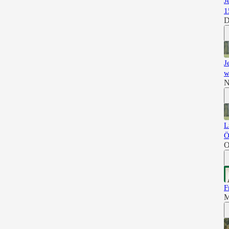
J
1
D
J
w
N
L
Ö
O
F
M