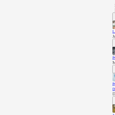
L
J
P
M
P
D
D