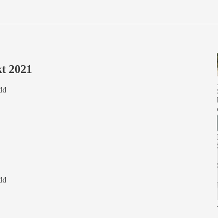
kt 2021
dd
dd