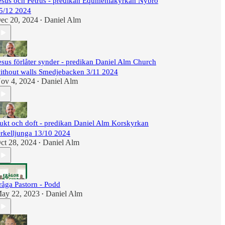
esus och Petrus - predikan Equmeniakyrkan Nybro
5/12 2024
ec 20, 2024
Daniel Alm
•
esus förlåter synder - predikan Daniel Alm Church
ithout walls Smedjebacken 3/11 2024
ov 4, 2024
Daniel Alm
•
ukt och doft - predikan Daniel Alm Korskyrkan
rkelljunga 13/10 2024
ct 28, 2024
Daniel Alm
•
råga Pastorn - Podd
ay 22, 2023
Daniel Alm
•