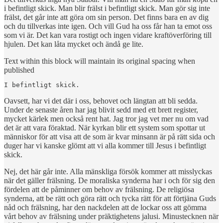
i befintligt skick. Man blir frälst i befintligt skick. Man gör sig inte
frälst, det går inte att göra om sin person. Det finns bara en av dig
och du tillverkas inte igen. Och vill Gud ha oss får han ta emot oss
som vi är. Det kan vara rostigt och ingen vidare kraftöverföring till
hjulen. Det kan låta mycket och ändå ge lite.
Text within this block will maintain its original spacing when
published
I befintligt skick.
Oavsett, har vi det där i oss, behovet och längtan att bli sedda.
Under de senaste åren har jag blivit sedd med ett brett register,
mycket kärlek men också rent hat. Jag tror jag vet mer nu om vad
det är att vara föraktad. När kyrkan blir ett system som spottar ut
människor för att visa att de som är kvar minsann är på rätt sida och
duger har vi kanske glömt att vi alla kommer till Jesus i befintligt
skick.
Nej, det här går inte. Alla mänskliga försök kommer att misslyckas
när det gäller frälsning. De moraliska synderna har i och för sig den
fördelen att de påminner om behov av frälsning. De religiösa
synderna, att be rätt och göra rätt och tycka rätt för att förtjäna Guds
nåd och frälsning, har den nackdelen att de lockar oss att gömma
vårt behov av frälsning under präktighetens jalusi. Minustecknen när