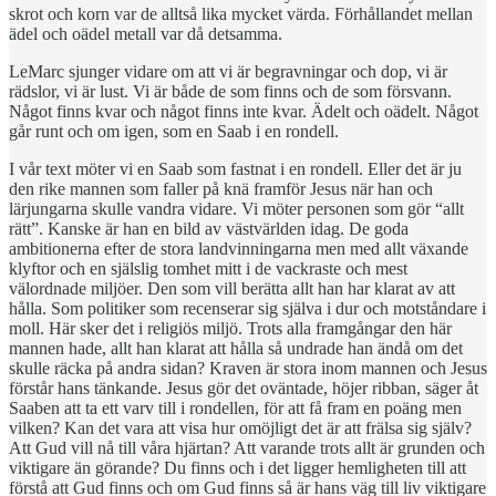
skrot och korn var de alltså lika mycket värda. Förhållandet mellan
ädel och oädel metall var då detsamma.
LeMarc sjunger vidare om att vi är begravningar och dop, vi är
rädslor, vi är lust. Vi är både de som finns och de som försvann.
Något finns kvar och något finns inte kvar. Ädelt och oädelt. Något
går runt och om igen, som en Saab i en rondell.
I vår text möter vi en Saab som fastnat i en rondell. Eller det är ju
den rike mannen som faller på knä framför Jesus när han och
lärjungarna skulle vandra vidare. Vi möter personen som gör “allt
rätt”. Kanske är han en bild av västvärlden idag. De goda
ambitionerna efter de stora landvinningarna men med allt växande
klyftor och en själslig tomhet mitt i de vackraste och mest
välordnade miljöer. Den som vill berätta allt han har klarat av att
hålla. Som politiker som recenserar sig själva i dur och motståndare i
moll. Här sker det i religiös miljö. Trots alla framgångar den här
mannen hade, allt han klarat att hålla så undrade han ändå om det
skulle räcka på andra sidan? Kraven är stora inom mannen och Jesus
förstår hans tänkande. Jesus gör det oväntade, höjer ribban, säger åt
Saaben att ta ett varv till i rondellen, för att få fram en poäng men
vilken? Kan det vara att visa hur omöjligt det är att frälsa sig själv?
Att Gud vill nå till våra hjärtan? Att varande trots allt är grunden och
viktigare än görande? Du finns och i det ligger hemligheten till att
förstå att Gud finns och om Gud finns så är hans väg till liv viktigare