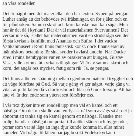
än våra rondeller.
Det är något med det materiella i den här texten. Synen på pengar.
Luther ansåg att det behövdes två frälsningar, en för själen och en
för plånboken. Samma skrot och korn kanske man kan säga. Men
hur är det då i kyrkan? Där är väl materialismen övervunnen? Det
verkar inte så, istället har materialismen varit en stridsfråga sen den
första kyrkans konflikt med Ananias och Safira. I det vackra
Vatikanmuseet i Rom finns fantastisk konst, dock finansierad av
människors betalning för sina synder i avlatshandeln. När Dacke
stred i mina hembygder var en av orsakerna att kungen, Gustav
Vasa, ville komma åt kyrkans tillgångar. Vi är av samma skrot och
korn, det angår oss mycket, fattig som rik. Ja, se pengar.
Det finns alltid en spänning mellan egenburen materiell trygghet och
att våga förtrösta på Gud. Så varje gång vi ger något, varje gång vi
vilar, är ju tillfällen då vi förtröstar och litar på Guds försorg. Att han
inte vi, är den ende som ytterst sett försörjer oss.
I vår text dyker inte en rondell upp men väl en kamel och ett
nålsöga. Om det nu skulle vara en fysisk nål som avsågs så är det ju
abnormt att tänka sig en kamel genom ett nålsöga. Kanske mer
troligt handlar nålsögat om portar till antika städer och byggnader,
portar som var så låga att inga djur kunde komma in, allra minst
kameler. Vid några tillfällen har jag besökt Födelsekyrkan i