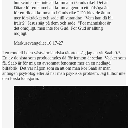
hur svårt är det inte att komma in i Guds rike! Det är
lättare för en kamel att komma igenom ett nålsöga än
för en rik att komma in i Guds rike.” Då blev de ännu
mer förskräckta och sade till varandra: “Vem kan då bli
frälst?” Jesus såg på dem och sade: “För människor är
det omöjligt, men inte för Gud. För Gud är allting
möjligt.”
Markusevangeliet 10:17-27
I en rondell i den västvärmländska tätorten såg jag en vit Saab 9-5.
En av de sista som producerades då för femton år sedan. Vacker som
få. Saab är för mig ett avsomnat fenomen mer än en nedlagd
bilfabrik. Det var någon som sa att om man kör Saab är man
antingen psykolog eller så har man psykiska problem. Jag tillhör inte
den första kategorin.