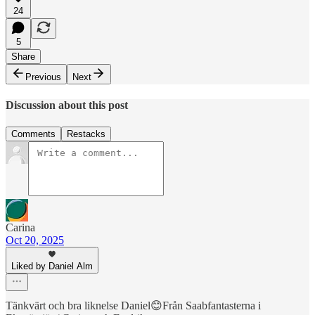
24
5
Share
Previous
Next
Discussion about this post
Comments
Restacks
Carina
Oct 20, 2025
Liked by Daniel Alm
Tänkvärt och bra liknelse Daniel😊Från Saabfantasterna i