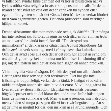
vi faller och syndar finns där men det vi tror är plustecken när vi
lyckas utföra våra religiösa insatser kompenserar inte alls för detta.
Ibland är det svårt att veta om det är kärleken till synden eller
egenrättfärdigheten som är det värsta, i den här texten verkar hindret
mest vara egenrättfärdigheten. Det enda plustecken som verkligen
hjälper är korset.
Denna skötsamme rike man mörknade och gick därifrån. Hur många
har inte isolerat sig, förlorat livsgnistan och glädjen för att man trots
att man var så bra ändå inte räckte till. “Det är synd om
människorna” är det klassiska citatet från August Strindbergs
Ett
drömspel
, ett verk som togs med i vår nya svenska kulturkanon.
Och det är synd i oss alla och det är det som gör att det är synd om
oss alla. Jag har mycket att berätta om händelser i anslutning till när
jag såg den teatern men det är som man säger, en annan predikan.
Vi har nog alla våra nålsögon. Där blir det synd om alla människor.
Lärjungarna blev som sagt helt förskräckta. Det här går inte,
frälsning är ouppnåeligt, verkar de ha tänkt. Nålsögat vi också är
rädda att någon annan ska sätta huvudet emot. Vi vill nog gärna ha
kvar en del av dessa nålsögon. Idag skriver tusentals personer
högskoleprovet och en del klarar det, andra inte. Inför frälsningen
finns det ingen som klarar det. Men vi måste igenom, inte nålsögon,
men väl den så tunga passagen där vi inser vår begränsning. Att se
att det inte är möjligt för oss, den insikten är så grundläggande. Och