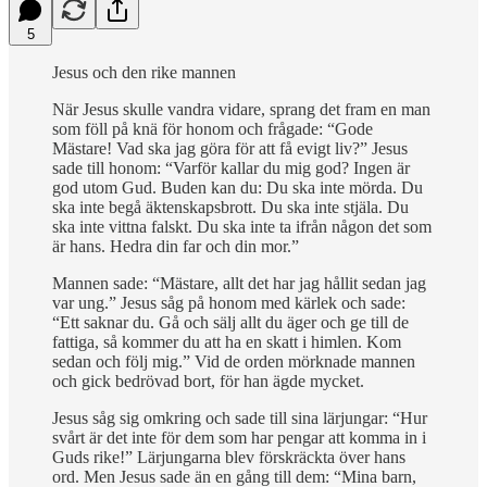
5
Jesus och den rike mannen
När Jesus skulle vandra vidare, sprang det fram en man
som föll på knä för honom och frågade: “Gode
Mästare! Vad ska jag göra för att få evigt liv?” Jesus
sade till honom: “Varför kallar du mig god? Ingen är
god utom Gud. Buden kan du: Du ska inte mörda. Du
ska inte begå äktenskapsbrott. Du ska inte stjäla. Du
ska inte vittna falskt. Du ska inte ta ifrån någon det som
är hans. Hedra din far och din mor.”
Mannen sade: “Mästare, allt det har jag hållit sedan jag
var ung.” Jesus såg på honom med kärlek och sade:
“Ett saknar du. Gå och sälj allt du äger och ge till de
fattiga, så kommer du att ha en skatt i himlen. Kom
sedan och följ mig.” Vid de orden mörknade mannen
och gick bedrövad bort, för han ägde mycket.
Jesus såg sig omkring och sade till sina lärjungar: “Hur
svårt är det inte för dem som har pengar att komma in i
Guds rike!” Lärjungarna blev förskräckta över hans
ord. Men Jesus sade än en gång till dem: “Mina barn,