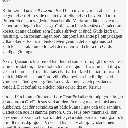
svår.
Rubriken i dag är
Att lyssna i tro.
Det har varit Guds sätt sedan
begynnelsen. Han sade och det vart. Skapelsen blev ett faktum.
Profetorden som vägledde Israels folk. Maria som lät det ske med
henne som ängeln hade sagt. Ordet som blev korsfäst och talet om
korset, denna dårskap som Paulus skriver, är ändå Guds kraft till
frälsning. Och församlingen blev tungomålstalande på pingstdagen,
vilka tokerier kan man tänka! Men genom detta änglarnas och
kärlekens språk kunde folket i Jerusalem ändå höra om Guds
väldiga gärningar.
När vi lyssnar och tar emot händer det som är omöjligt för oss. Tro
är inte prestation, inte moral och inte religion. Tro är inte att duga,
veta och kunna. Tro är hjärtats civilisation. Med hjärtat tror man i
kärlek. När vi inser att Gud vill möta med oss i befintligt skick
kommer vi äntligen ur grämelsens, skammens och prestigens
rondell. Det befintliga skicket bärs också det av Kristus.
Orden från honom är dramatiska: “Varför kallar du mig god? Ingen
är god utom Gud”. Jesus verkar identifiera sig med människans
dubbelhet, det där samtidiga att både kunna ljuga och tala sanning.
Oädelt och ädelt i samma person. Och Jesus blev människa, han
blev samma skrot och korn. I det läget avstår Jesus att vara god och
blir till mänskligt gods. Vi vet att han själv aldrig syndade men
identifikationen med syndaren var fullständig.