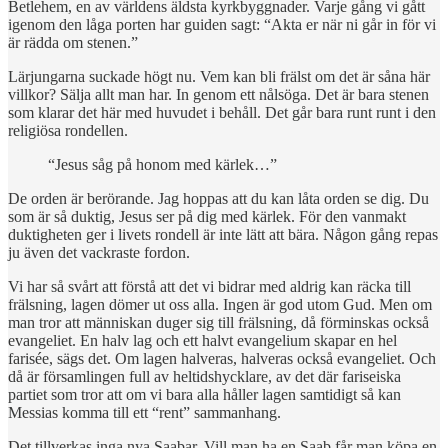
Betlehem, en av världens äldsta kyrkbyggnader. Varje gång vi gått
igenom den låga porten har guiden sagt: “Akta er när ni går in för vi
är rädda om stenen.”
Lärjungarna suckade högt nu. Vem kan bli frälst om det är såna här
villkor? Sälja allt man har. In genom ett nålsöga. Det är bara stenen
som klarar det här med huvudet i behåll. Det går bara runt runt i den
religiösa rondellen.
“Jesus såg på honom med kärlek…”
De orden är berörande. Jag hoppas att du kan låta orden se dig. Du
som är så duktig, Jesus ser på dig med kärlek. För den vanmakt
duktigheten ger i livets rondell är inte lätt att bära. Någon gång repas
ju även det vackraste fordon.
Vi har så svårt att förstå att det vi bidrar med aldrig kan räcka till
frälsning, lagen dömer ut oss alla. Ingen är god utom Gud. Men om
man tror att människan duger sig till frälsning, då förminskas också
evangeliet. En halv lag och ett halvt evangelium skapar en hel
farisée, sägs det. Om lagen halveras, halveras också evangeliet. Och
då är församlingen full av heltidshycklare, av det där fariseiska
partiet som tror att om vi bara alla håller lagen samtidigt så kan
Messias komma till ett “rent” sammanhang.
Det tillverkas inga nya Saabar. Vill man ha en Saab får man köpa en