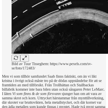
Bild av Tuur Tisseghem: https://www.pexels.com/sv-
se/foto/172483/
Men vi som tillhör samfundet Saab finns faktiskt, om än vi likt
kristna i övrigt också måste tro på de dödas uppståndelse för att se
framtiden an med tillförsikt. Från Trollhättan och Stallbackas
bilfabrik kommer inte bara bilen utan också sångaren Peter LeMarc.
I låten
Vi som finns & de som försvann
sjunger han om att vara av
samma skrot och korn. Uttrycket härstammar från mynttillverkning,
där skrotet var bruttovikten, hela metallstycket, och där kornet var
den ädla metallen som kunde finnas i myntet. Hade två mynt samma