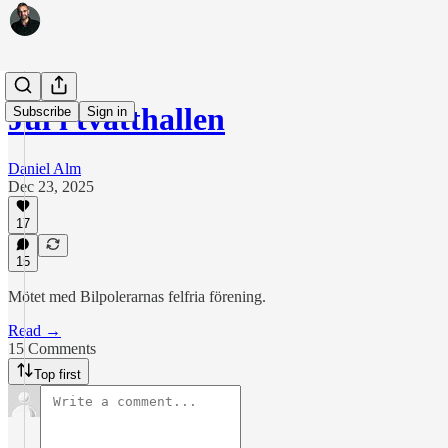
Jul i tvätthallen
Subscribe
Sign in
Daniel Alm
Dec 23, 2025
17
15
Mötet med Bilpolerarnas felfria förening.
Read →
15 Comments
Top first