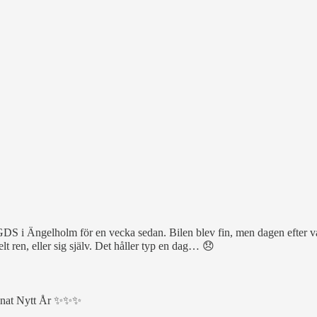
GDS i Ängelholm för en vecka sedan. Bilen blev fin, men dagen efter var 
t ren, eller sig själv. Det håller typ en dag… 😞
signat Nytt År ✨✨✨