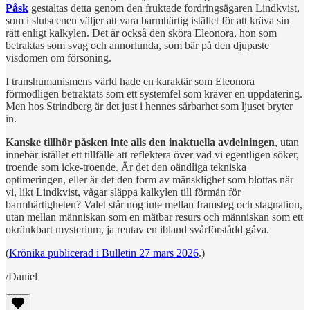
Påsk
gestaltas detta genom den fruktade fordringsägaren Lindkvist,
som i slutscenen väljer att vara barmhärtig istället för att kräva sin
rätt enligt kalkylen. Det är också den sköra Eleonora, hon som
betraktas som svag och annorlunda, som bär på den djupaste
visdomen om försoning.
I transhumanismens värld hade en karaktär som Eleonora
förmodligen betraktats som ett systemfel som kräver en uppdatering.
Men hos Strindberg är det just i hennes sårbarhet som ljuset bryter
in.
Kanske tillhör påsken inte alls den inaktuella avdelningen
, utan
innebär istället ett tillfälle att reflektera över vad vi egentligen söker,
troende som icke-troende. Är det den oändliga tekniska
optimeringen, eller är det den form av mänsklighet som blottas när
vi, likt Lindkvist, vågar släppa kalkylen till förmån för
barmhärtigheten? Valet står nog inte mellan framsteg och stagnation,
utan mellan människan som en mätbar resurs och människan som ett
okränkbart mysterium, ja rentav en ibland svårförstådd gåva.
(
Krönika publicerad i Bulletin 27 mars 2026
.)
/Daniel