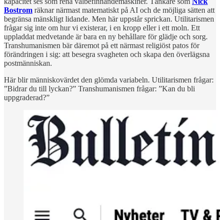
kapacitet ses som rena välbefinnandemaskiner. Tänkare som
Nick
Bostrom
räknar närmast matematiskt på AI och de möjliga sätten att
begränsa mänskligt lidande. Men här uppstår sprickan. Utilitarismen
frågar sig inte om hur vi existerar, i en kropp eller i ett moln. Ett
uppladdat medvetande är bara en ny behållare för glädje och sorg.
Transhumanismen bär däremot på ett närmast religiöst patos för
förändringen i sig: att besegra svagheten och skapa den överlägsna
postmänniskan.
Här blir människovärdet den glömda variabeln. Utilitarismen frågar:
”Bidrar du till lyckan?” Transhumanismen frågar: ”Kan du bli
uppgraderad?”