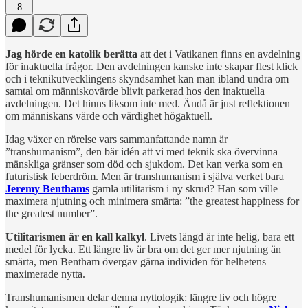
8
Jag hörde en katolik berätta
att det i Vatikanen finns en avdelning
för inaktuella frågor. Den avdelningen kanske inte skapar flest klick
och i teknikutvecklingens skyndsamhet kan man ibland undra om
samtal om människovärde blivit parkerad hos den inaktuella
avdelningen. Det hinns liksom inte med. Ändå är just reflektionen
om människans värde och värdighet högaktuell.
Idag växer en rörelse vars sammanfattande namn är
”transhumanism”, den bär idén att vi med teknik ska övervinna
mänskliga gränser som död och sjukdom. Det kan verka som en
futuristisk feberdröm. Men är transhumanism i själva verket bara
Jeremy Benthams
gamla utilitarism i ny skrud? Han som ville
maximera njutning och minimera smärta: ”the greatest happiness for
the greatest number”.
Utilitarismen är en kall kalkyl
. Livets längd är inte helig, bara ett
medel för lycka. Ett längre liv är bra om det ger mer njutning än
smärta, men Bentham övergav gärna individen för helhetens
maximerade nytta.
Transhumanismen delar denna nyttologik: längre liv och högre