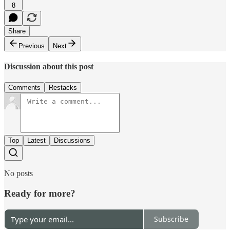
8
Share
Previous
Next
Discussion about this post
Comments
Restacks
Top
Latest
Discussions
No posts
Ready for more?
Subscribe