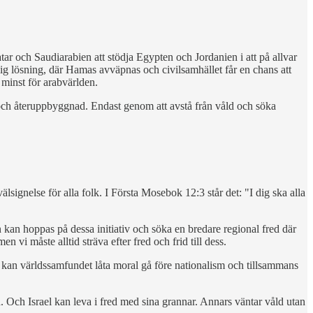
tar och Saudiarabien att stödja Egypten och Jordanien i att på allvar
lig lösning, där Hamas avväpnas och civilsamhället får en chans att
 minst för arabvärlden.
log och återuppbyggnad. Endast genom att avstå från våld och söka
signelse för alla folk. I Första Mosebok 12:3 står det: "I dig ska alla
n kan hoppas på dessa initiativ och söka en bredare regional fred där
 vi måste alltid sträva efter fred och frid till dess.
d kan världssamfundet låta moral gå före nationalism och tillsammans
ch Israel kan leva i fred med sina grannar. Annars väntar våld utan