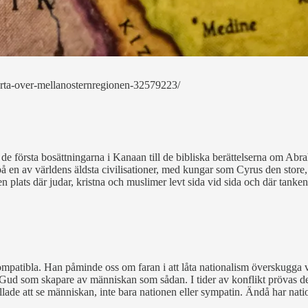
arta-over-mellanosternregionen-32579223/
 de första bosättningarna i Kanaan till de bibliska berättelserna om Abr
 på en av världens äldsta civilisationer, med kungar som Cyrus den stor
rit en plats där judar, kristna och muslimer levt sida vid sida och där t
ompatibla. Han påminde oss om faran i att låta nationalism överskugga v
ll Gud som skapare av människan som sådan. I tider av konflikt prövas de
 kallade att se människan, inte bara nationen eller sympatin. Ändå har natio