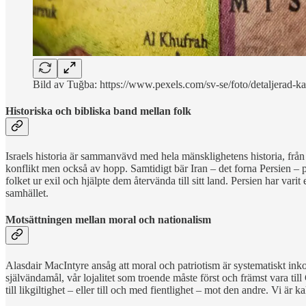
Bild av Tuğba: https://www.pexels.com/sv-se/foto/detaljerad-k
Historiska och bibliska band mellan folk
Israels historia är sammanvävd med hela mänsklighetens historia, från
konflikt men också av hopp. Samtidigt bär Iran – det forna Persien –
folket ur exil och hjälpte dem återvända till sitt land. Persien har va
samhället.
Motsättningen mellan moral och nationalism
Alasdair MacIntyre ansåg att moral och patriotism är systematiskt ink
självändamål, vår lojalitet som troende måste först och främst vara ti
till likgiltighet – eller till och med fientlighet – mot den andre. Vi är