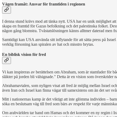
Vägen framåt: Ansvar för framtiden i regionen
I denna stund krävs mod att tänka nytt. USA har en unik möjlighet att 
skapa en framtid för Gazas befolkning och det palestinska folket. Dess
någon gång blomstra. Tvåstatslösningen känns alltmer daterad men fram
Samtidigt kan USA använda sitt inflytande för att sätta press på Israel
verklig försoning kan spiralen av hat och misstro brytas.
En biblisk vision för fred
Vi kan inspireras av berättelsen om Abraham, som är stamfader för både
släkter på jorden bli välsignade." Detta är en vision som överskrider 
Abrahamavtalen, som nyligen visat att fred är möjlig mellan Israel och 
även Iran och Israel kan finna vägar till samexistens om än det ser svår
Mitt i nationernas kamp är det viktigt att inte glömma individen – ba
söka en beslutsam väg till fred som bärs av respekt för varje människas rä
Om arabvärlden tar hand om Hamas och det kommer en ny regim i Iran 