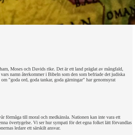
aham, Moses och Davids rike. Det är ett land präglat av mångfald,
e, vars namn återkommer i Bibeln som den som befriade det judiska
anken om "goda ord, goda tankar, goda gärningar" har genomsyrat
år förmåga till moral och medkänsla. Nationen kan inte vara ett
nna övertygelse. Vi ser hur sympati för det egna folket lätt förvandlas
nernas ledare ett särskilt ansvar.