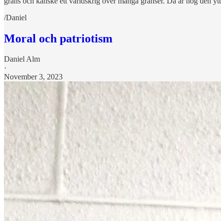
gräns och kanske ett världskrig över många gränser. Då är nog den ytte
/Daniel
Moral och patriotism
Daniel Alm
·
November 3, 2023