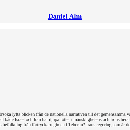
Daniel Alm
rsöka lyfta blicken från de nationella narrativen till det gemensamma vä
att både Israel och Iran har djupa rötter i mänsklighetens och trons berätte
rans befolkning från förtryckarregimen i Teheran? Irans regering som är 