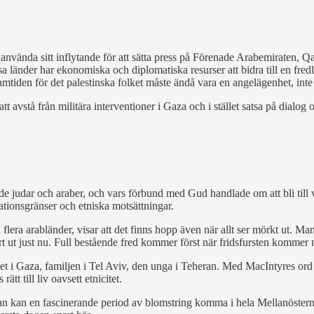
använda sitt inflytande för att sätta press på Förenade Arabemiraten, Qa
a länder har ekonomiska och diplomatiska resurser att bidra till en fred
tiden för det palestinska folket måste ändå vara en angelägenhet, inte
 att avstå från militära interventioner i Gaza och i stället satsa på dia
 judar och araber, och vars förbund med Gud handlade om att bli till väl
nationsgränser och etniska motsättningar.
flera arabländer, visar att det finns hopp även när allt ser mörkt ut. Ma
t ut just nu. Full bestående fred kommer först när fridsfursten kommer men
rnet i Gaza, familjen i Tel Aviv, den unga i Teheran. Med MacIntyres or
tt till liv oavsett etnicitet.
kan en fascinerande period av blomstring komma i hela Mellanöstern. O