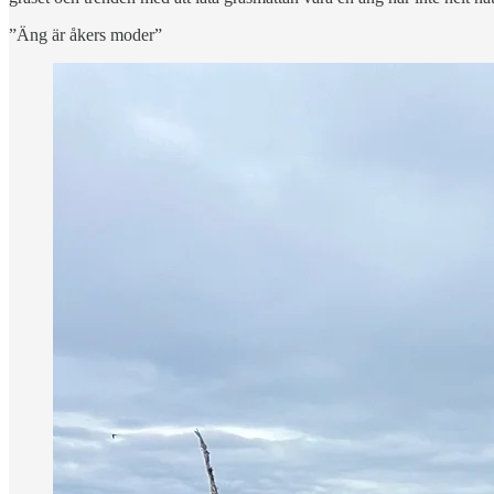
”Äng är åkers moder”