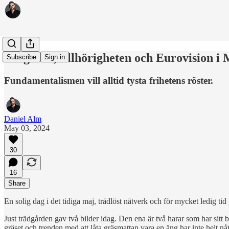
Sångerna, tillhörigheten och Eurovision i
Subscribe
Sign in
Fundamentalismen vill alltid tysta frihetens röster.
Daniel Alm
May 03, 2024
30
16
Share
En solig dag i det tidiga maj, trådlöst nätverk och för mycket ledig ti
Just trädgården gav två bilder idag. Den ena är två harar som har sit
gräset och trenden med att låta gräsmattan vara en äng har inte helt nåt