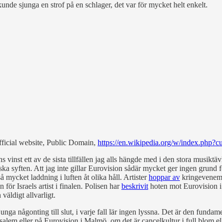
unde sjunga en strof på en schlager, det var för mycket helt enkelt.
ficial website, Public Domain,
https://en.wikipedia.org/w/index.php?
s vinst ett av de sista tillfällen jag alls hängde med i den stora musiktä
iska syften. Att jag inte gillar Eurovision sådär mycket ger ingen grund
 mycket laddning i luften åt olika håll. Artister
hoppar av
kringeveneman
för Israels artist i finalen. Polisen har
beskrivit
hoten mot Eurovision i 
väldigt allvarligt.
unga någonting till slut, i varje fall lär ingen lyssna. Det är den fundam
usalem eller på Eurovision i Malmö, om det är cancelkultur i full blom 