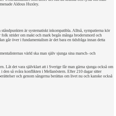
op, menade Aldous Huxley.
a ståndpunkten är systematiskt inkompatibla. Alltså, sympatierna kör
 När folk strider om makt och mark begås många brodersmord och
an går över i fundamentalism är det bara en tidsfråga innan detta
damentalisternas värld ska man själv sjunga sina marsch- och
. Låt det vara självklart att i Sverige får man gärna sjunga också om
 den så svåra konflikten i Mellanöstern. Efter 210 dagar sitter
 berättelser och genom sångerna berättas om livet nu och kanske också