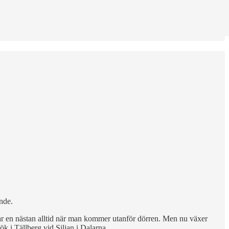
ande.
mnar en nästan alltid när man kommer utanför dörren. Men nu växer
ök i Tällberg vid Siljan i Dalarna.