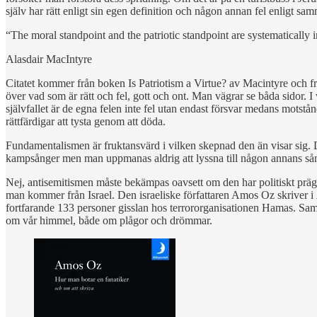
själv har rätt enligt sin egen definition och någon annan fel enligt s
“The moral standpoint and the patriotic standpoint are systematically 
Alasdair MacIntyre
Citatet kommer från boken Is Patriotism a Virtue? av Macintyre och fr
över vad som är rätt och fel, gott och ont. Man vägrar se båda sidor.
självfallet är de egna felen inte fel utan endast försvar medans mots
rättfärdigar att tysta genom att döda.
Fundamentalismen är fruktansvärd i vilken skepnad den än visar sig. De
kampsånger men man uppmanas aldrig att lyssna till någon annans så
Nej, antisemitismen måste bekämpas oavsett om den har politiskt prägl
man kommer från Israel. Den israeliske författaren Amos Oz skriver i
fortfarande 133 personer gisslan hos terrororganisationen Hamas. Samt
om vår himmel, både om plågor och drömmar.