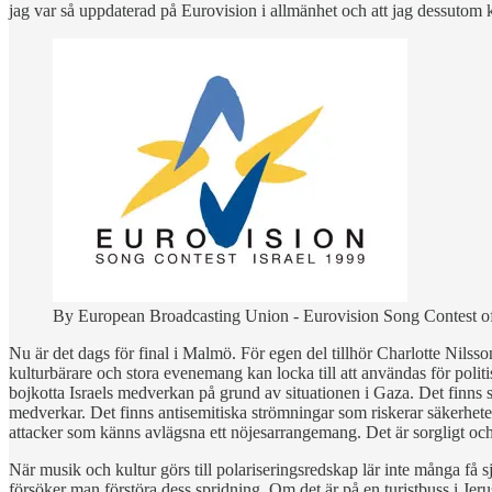
jag var så uppdaterad på Eurovision i allmänhet och att jag dessutom k
By European Broadcasting Union - Eurovision Song Contest of
Nu är det dags för final i Malmö. För egen del tillhör Charlotte Nilsson
kulturbärare och stora evenemang kan locka till att användas för polit
bojkotta Israels medverkan på grund av situationen i Gaza. Det finns så
medverkar. Det finns antisemitiska strömningar som riskerar säkerheten 
attacker som känns avlägsna ett nöjesarrangemang. Det är sorgligt och 
När musik och kultur görs till polariseringsredskap lär inte många få sj
försöker man förstöra dess spridning. Om det är på en turistbuss i Jer