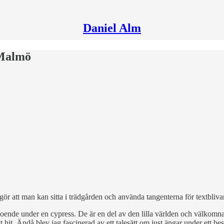
Daniel Alm
 Malmö
d gör att man kan sitta i trädgården och använda tangenterna för textbliv
t boende under en cypress. De är en del av den lilla världen och välko
t hit. Ändå blev jag fascinerad av ett talesätt om just ängar under ett bes