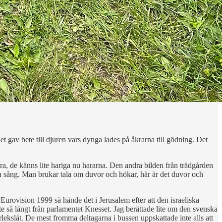
gav bete till djuren vars dynga lades på åkrarna till gödning. Det
era, de känns lite hariga nu hararna. Den andra bilden från trädgården
sin sång. Man brukar tala om duvor och hökar, här är det duvor och
urovision 1999 så hände det i Jerusalem efter att den israeliska
inte så långt från parlamentet Knesset. Jag berättade lite om den svenska
ärlekslåt. De mest fromma deltagarna i bussen uppskattade inte alls att