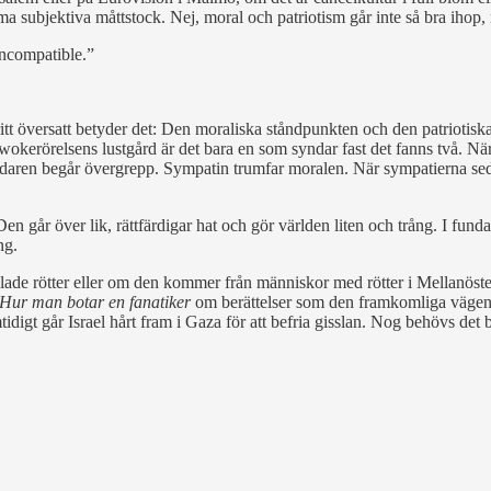
amma subjektiva måttstock. Nej, moral och patriotism går inte så bra ih
incompatible.”
itt översatt betyder det: Den moraliska ståndpunkten och den patriotisk
 I wokerörelsens lustgård är det bara en som syndar fast det fanns två.
tåndaren begår övergrepp. Sympatin trumfar moralen. När sympatierna sed
n går över lik, rättfärdigar hat och gör världen liten och trång. I fun
ng.
ade rötter eller om den kommer från människor med rötter i Mellanöstern
Hur man botar en fanatiker
om berättelser som den framkomliga vägen i
idigt går Israel hårt fram i Gaza för att befria gisslan. Nog behövs det