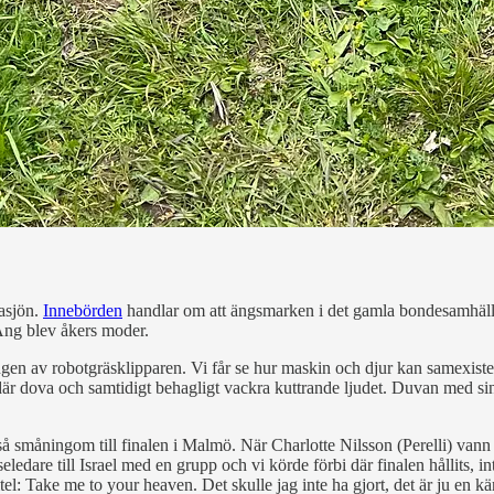
lasjön.
Innebörden
handlar om att ängsmarken i det gamla bondesamhället 
 Äng blev åkers moder.
songen av robotgräsklipparen. Vi får se hur maskin och djur kan samexist
et där dova och samtidigt behagligt vackra kuttrande ljudet. Duvan med 
å småningom till finalen i Malmö. När Charlotte Nilsson (Perelli) vann E
eseledare till Israel med en grupp och vi körde förbi där finalen hållits, 
tel: Take me to your heaven. Det skulle jag inte ha gjort, det är ju en k