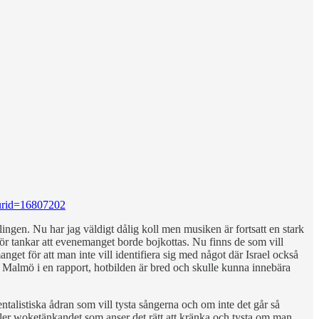
curid=16807202
vlingen. Nu har jag väldigt dålig koll men musiken är fortsatt en stark
 för tankar att evenemanget borde bojkottas. Nu finns de som vill
get för att man inte vill identifiera sig med något där Israel också
Malmö i en rapport, hotbilden är bred och skulle kunna innebära
entalistiska ådran som vill tysta sångerna och om inte det går så
eller woketänkandet som anser det rätt att kränka och tysta om man