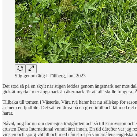
Stig genom äng i Tällberg, juni 2023.
Det stod så på en skylt när stigen leddes genom ängsmark ner mot da
gick åt mycket mer ängsmark än åkermark för att allt skulle fungera.
Tillbaka till tomten i Västerås. Våra två harar har nu sällskap för sä
är mera en ljudbild. Det satt en duva på en gren intill och lät med d
harar.
Nåväl, nog för nu om den egna trädgården och så till Eurovision och s
artisten Dana International vunnit året innan. En tid därefter var jag r
vinsten och sjöng väl till och med nån strof på vinnarlåtens engelska ti