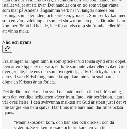
istället väljer att stå kvar. Det handlar om en tro som vågar vänta,
som litar på Andens långsamma verk när vi längtar omedelbar
lösning, som låter tiden, och kärleken, göra sitt. Som ser kyrkan mer
som en vårdavdelning än som ett showroom: en plats där människor
kommer för att bli helade, inte för att visa upp sin fromhet eller för
att vinna makt.
Nåd och nyans
Frälsningen är ingen tunn is som spricker vid första synd efter dopet.
Den är en klippa av närvaro, ett löfte som inte viker eller sviker. Gud
överger inte, inte ens den som övergett sig själv. Och kyrkan, om
den vill vara Kristi fungerande kropp, kan inte vara snabbare att
döma än Kristus är att förlåta.
Det är där, i mötet mellan synd och nåd, mellan fall och försoning,
som den verkliga heligheten växer fram. Inte i vår perfektion, utan i
vår överlåtelse. I den svårvunna insikten att Gud är störst just i det vi
inte längre kan bära själva. Där finns inte bara nåd, där finns också
nyans.
“​​Människosonen kom, och han äter och dricker, och då
säger ni: Se vilken frossare och drinkare, en vän till