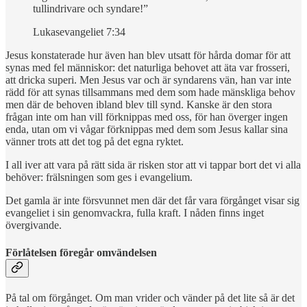
tullindrivare och syndare!”
Lukasevangeliet 7:34
Jesus konstaterade hur även han blev utsatt för hårda domar för att
synas med fel människor: det naturliga behovet att äta var frosseri,
att dricka superi. Men Jesus var och är syndarens vän, han var inte
rädd för att synas tillsammans med dem som hade mänskliga behov
men där de behoven ibland blev till synd. Kanske är den stora
frågan inte om han vill förknippas med oss, för han överger ingen
enda, utan om vi vågar förknippas med dem som Jesus kallar sina
vänner trots att det tog på det egna ryktet.
I all iver att vara på rätt sida är risken stor att vi tappar bort det vi alla
behöver: frälsningen som ges i evangelium.
Det gamla är inte försvunnet men där det får vara förgånget visar sig
evangeliet i sin genomvackra, fulla kraft. I nåden finns inget
övergivande.
Förlåtelsen föregår omvändelsen
På tal om förgånget. Om man vrider och vänder på det lite så är det