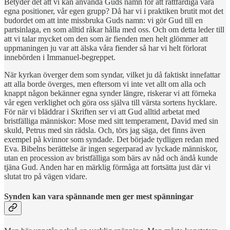
Betyder det att vi kan använda Guds namn för att rättfärdiga våra
egna positioner, vår egen grupp? Då har vi i praktiken brutit mot det
budordet om att inte missbruka Guds namn: vi gör Gud till en
partsinlaga, en som alltid råkar hålla med oss. Och om detta leder till
att vi talar mycket om den som är fienden men helt glömmer att
uppmaningen ju var att älska våra fiender så har vi helt förlorat
innebörden i Immanuel-begreppet.
När kyrkan överger dem som syndar, vilket ju då faktiskt innefattar
att alla borde överges, men eftersom vi inte vet allt om alla och
knappt någon bekänner egna synder längre, riskerar vi att förneka
vår egen verklighet och göra oss själva till värsta sortens hycklare.
För när vi bläddrar i Skriften ser vi att Gud alltid arbetat med
bristfälliga människor: Mose med sitt temperament, David med sin
skuld, Petrus med sin rädsla. Och, törs jag säga, det finns även
exempel på kvinnor som syndade. Det började tydligen redan med
Eva. Bibelns berättelse är ingen segerparad av lyckade människor,
utan en procession av bristfälliga som bärs av nåd och ändå kunde
tjäna Gud. Anden har en märklig förmåga att fortsätta just där vi
slutat tro på vägen vidare.
Synden kan vara spännande men ger mest spänningar