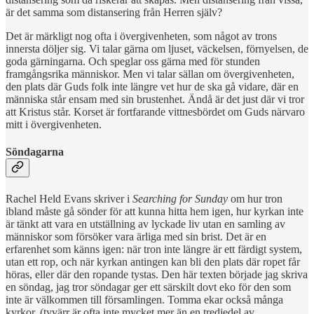
är det samma som distansering från Herren själv?
Det är märkligt nog ofta i övergivenheten, som något av trons
innersta döljer sig. Vi talar gärna om ljuset, väckelsen, förnyelsen, de
goda gärningarna. Och speglar oss gärna med för stunden
framgångsrika människor. Men vi talar sällan om övergivenheten,
den plats där Guds folk inte längre vet hur de ska gå vidare, där en
människa står ensam med sin brustenhet. Ändå är det just där vi tror
att Kristus står. Korset är fortfarande vittnesbördet om Guds närvaro
mitt i övergivenheten.
Söndagarna
Rachel Held Evans skriver i
Searching for Sunday
om hur tron
ibland måste gå sönder för att kunna hitta hem igen, hur kyrkan inte
är tänkt att vara en utställning av lyckade liv utan en samling av
människor som försöker vara ärliga med sin brist. Det är en
erfarenhet som känns igen: när tron inte längre är ett färdigt system,
utan ett rop, och när kyrkan antingen kan bli den plats där ropet får
höras, eller där den ropande tystas. Den här texten började jag skriva
en söndag, jag tror söndagar ger ett särskilt dovt eko för den som
inte är välkommen till församlingen. Tomma ekar också många
kyrkor, (tyvärr är ofta inte mycket mer än en tredjedel av