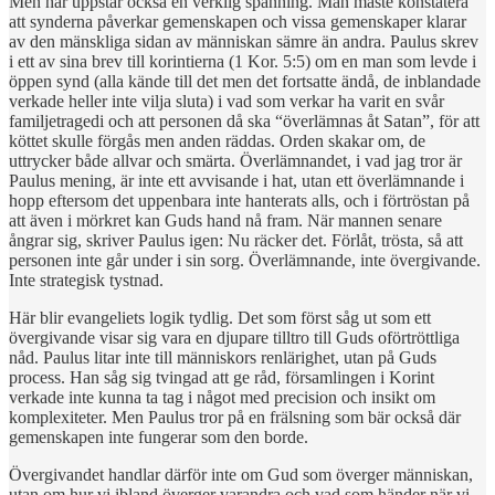
Men här uppstår också en verklig spänning. Man måste konstatera
att synderna påverkar gemenskapen och vissa gemenskaper klarar
av den mänskliga sidan av människan sämre än andra. Paulus skrev
i ett av sina brev till korintierna (1 Kor. 5:5) om en man som levde i
öppen synd (alla kände till det men det fortsatte ändå, de inblandade
verkade heller inte vilja sluta) i vad som verkar ha varit en svår
familjetragedi och att personen då ska “överlämnas åt Satan”, för att
köttet skulle förgås men anden räddas. Orden skakar om, de
uttrycker både allvar och smärta. Överlämnandet, i vad jag tror är
Paulus mening, är inte ett avvisande i hat, utan ett överlämnande i
hopp eftersom det uppenbara inte hanterats alls, och i förtröstan på
att även i mörkret kan Guds hand nå fram. När mannen senare
ångrar sig, skriver Paulus igen: Nu räcker det. Förlåt, trösta, så att
personen inte går under i sin sorg. Överlämnande, inte övergivande.
Inte strategisk tystnad.
Här blir evangeliets logik tydlig. Det som först såg ut som ett
övergivande visar sig vara en djupare tilltro till Guds oförtröttliga
nåd. Paulus litar inte till människors renlärighet, utan på Guds
process. Han såg sig tvingad att ge råd, församlingen i Korint
verkade inte kunna ta tag i något med precision och insikt om
komplexiteter. Men Paulus tror på en frälsning som bär också där
gemenskapen inte fungerar som den borde.
Övergivandet handlar därför inte om Gud som överger människan,
utan om hur vi ibland överger varandra och vad som händer när vi