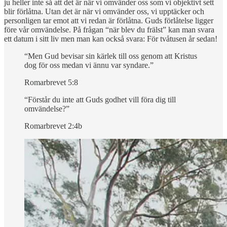
ju heller inte så att det är när vi omvänder oss som vi objektivt sett
blir förlåtna. Utan det är när vi omvänder oss, vi upptäcker och
personligen tar emot att vi redan är förlåtna. Guds förlåtelse ligger
före vår omvändelse. På frågan “när blev du frälst” kan man svara
ett datum i sitt liv men man kan också svara: För tvåtusen år sedan!
“Men Gud bevisar sin kärlek till oss genom att Kristus
dog för oss medan vi ännu var syndare.”
Romarbrevet 5:8
“Förstår du inte att Guds godhet vill föra dig till
omvändelse?”
Romarbrevet 2:4b