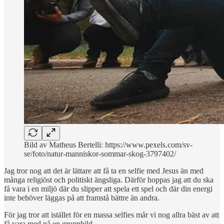
Bild av Matheus Bertelli: https://www.pexels.com/sv-
se/foto/natur-manniskor-sommar-skog-3797402/
Jag tror nog att det är lättare att få ta en selfie med Jesus än med
många religiöst och politiskt ängsliga. Därför hoppas jag att du ska
få vara i en miljö där du slipper att spela ett spel och där din energi
inte behöver läggas på att framstå bättre än andra.
För jag tror att istället för en massa selfies mår vi nog allra bäst av att
få vara med på en gruppbild.