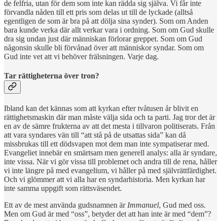
de felfria, utan för dem som inte kan rädda sig själva. Vi får inte
förvandla nåden till ett pris som delas ut till de lyckade (alltså
egentligen de som är bra på att dölja sina synder). Som om Anden
bara kunde verka där allt verkar vara i ordning. Som om Gud skulle
dra sig undan just där människan förlorar greppet. Som om Gud
någonsin skulle bli förvånad över att människor syndar. Som om
Gud inte vet att vi behöver frälsningen. Varje dag.
Tar rättigheterna över tron?
Ibland kan det kännas som att kyrkan efter tvåtusen år blivit en
rättighetsmaskin där man måste välja sida och ta parti. Jag tror det är
en av de sämre frukterna av att det mesta i tillvaron politiserats. Från
att vara syndares vän till “att stå på de utsattas sida” kan då
missbrukas till ett dödsvapen mot dem man inte sympatiserar med.
Evangeliet innebär en smärtsam men generell analys: alla är syndare,
inte vissa. När vi gör vissa till problemet och andra till de rena, håller
vi inte längre på med evangelium, vi håller på med själv­rättfärdighet.​
Och vi glömmer att vi alla har en syndarhistoria. Men kyrkan har
inte samma uppgift som rättsväsendet.
Ett av de mest använda gudsnamnen är
Immanuel
, Gud med oss.
Men om Gud är med “oss”, betyder det att han inte är med “dem”?