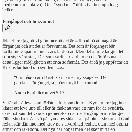
medlemmarna aktiva). Och “syndarna” dök visst inte upp idag
heller.
Förgånget och försvunnet
Ibland tror jag att vi glömmer att det är skillnad på att något är
förgånget och att det är försvunnet. Det som är förgånget bär
fortfarande spår: minnen, ärr, lärdomar. Men det är inte längre det
som styr våra steg. Det som varit har varit, men det är försonat. I
detta ligger möjligheten att orka se framåt. Det är så jag uppfattar att
Kristus tar hand om synden i oss.
“Om någon är i Kristus är han en ny skapelse. Det
gamla är förgånget, se, något nytt har kommit”
Andra Korintierbrevet 5:17
Vi får alltså leva som förlåtna, inte som felfria. Kyrkan tror jag inte
klarar att leva upp till eller är tänkt att vara ett rum för de syndfria,
däremot kan det vara en gemenskap där det förgångna inte längre
fäller sin dom. Att stå på syndares sida är att påminna sig om att Gud
redan står där, inte med krav på självordnad renhet, utan med öppna
armar och läkedom. Det nya har börjat men det sker mitt i en