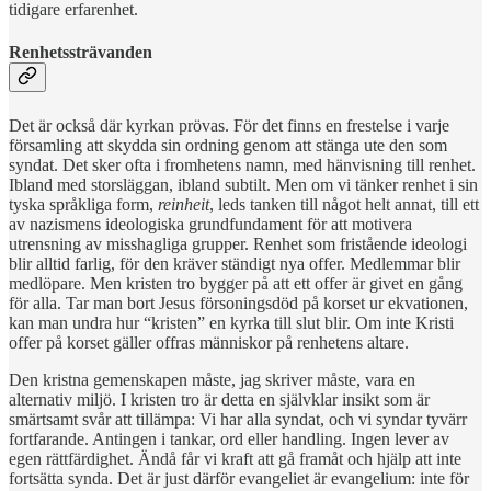
tidigare erfarenhet.
Renhetssträvanden
Det är också där kyrkan prövas. För det finns en frestelse i varje
församling att skydda sin ordning genom att stänga ute den som
syndat. Det sker ofta i fromhetens namn, med hänvisning till renhet.
Ibland med storsläggan, ibland subtilt. Men om vi tänker renhet i sin
tyska språkliga form,
reinheit
, leds tanken till något helt annat, till ett
av nazismens ideologiska grundfundament för att motivera
utrensning av misshagliga grupper. Renhet som fristående ideologi
blir alltid farlig, för den kräver ständigt nya offer. Medlemmar blir
medlöpare. Men kristen tro bygger på att ett offer är givet en gång
för alla. Tar man bort Jesus försoningsdöd på korset ur ekvationen,
kan man undra hur “kristen” en kyrka till slut blir. Om inte Kristi
offer på korset gäller offras människor på renhetens altare.
Den kristna gemenskapen måste, jag skriver måste, vara en
alternativ miljö. I kristen tro är detta en självklar insikt som är
smärtsamt svår att tillämpa: Vi har alla syndat, och vi syndar tyvärr
fortfarande. Antingen i tankar, ord eller handling. Ingen lever av
egen rättfärdighet. Ändå får vi kraft att gå framåt och hjälp att inte
fortsätta synda. Det är just därför evangeliet är evangelium: inte för