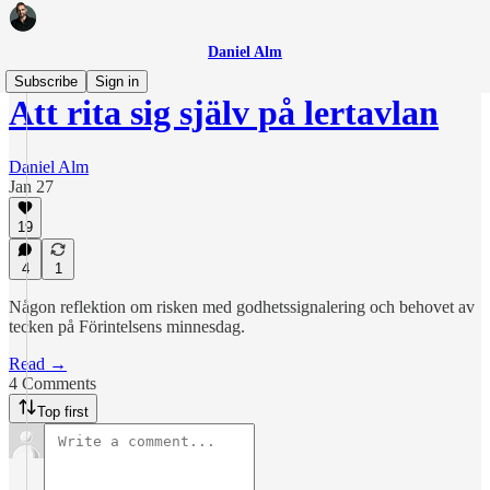
Daniel Alm
Subscribe
Sign in
Att rita sig själv på lertavlan
Daniel Alm
Jan 27
19
4
1
Någon reflektion om risken med godhetssignalering och behovet av
tecken på Förintelsens minnesdag.
Read →
4 Comments
Top first