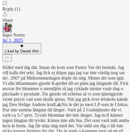
Reply (1)
Share
Inger Neren
Jul 1, 2025
Liked by Daniel Alm
Håller med dig där. Innan du kom som Pastor Var det hemskt. Jag
vill kalla det sekt. Jag fick ej döpas pga jag var inte värdig nog sas
det. 2007 på Midsommardagen döpte du mig. Minns det som igår.
Vi alla tillsammans gjorde Kapellet till en plats jag längtade till. Fick
ansvar för blommor o utemiljön så jag cyklade nästan varje dag o
plockade o pysslade. Du gjorde ett schema så vi som tjänstgjorde
visste precis vad som skulle göras. När jag gick över tröskeln kände
jag Den Helige Andens kraft.🙏Nu är det ju mest LP som är I fokus.
Har inte samma längtan dit längre. Varit på 2 Gudstjänster där vi
varit ca 5-7 pers. Tyvärr blommar det inte längre. Jag m.fl känner
ingen längtan dit tyvärr. Känns inte alls bra. Det som varit mitt andra
hem är borta. Jag får nöja mig med det. Var rädd om dig o låt inte
elaka tungor förstöra för dig. Du är stark o kommer igen på ett ell