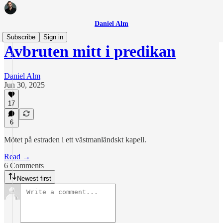
Daniel Alm
Subscribe
Sign in
Avbruten mitt i predikan
Daniel Alm
Jun 30, 2025
17
6
Mötet på estraden i ett västmanländskt kapell.
Read →
6 Comments
Newest first